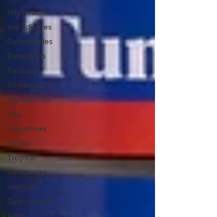
Información
Ingredientes
Curiosidades
Desayunos
Pescados
Alimentos
Ingredientes
Tips
Legumbres
Frutas
Tropical
Personajes
mariscos
Gastronomía
Alitas