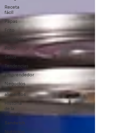
Receta
fácil
Papas
Frito
Ensalada
Pollo
Salud
Tendencias
Emprendedor
Negocios
de
alimentos
Historia
de la
comida
Sandwich
Nutrición