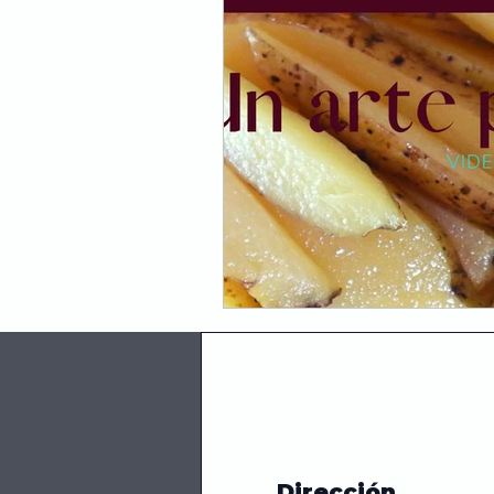
Hongos
Receta fácil
Emprendedor
Negocios
Información
Ingredient
Dirección