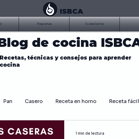
ISBCA
al
Programas
Cursos Cortos
Blog de cocina ISBC
Recetas, técnicas y consejos para aprender
cocina
Pan
Casero
Receta en horno
Receta fácil
BQ
Costillitas
Parrilla
Asados
Salsa
1 min de lectura