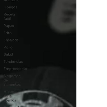
Aderezo
Hongos
Receta
fácil
Papas
Frito
Ensalada
Pollo
Salud
Tendencias
Emprendedor
Negocios
de
alimentos
Historia
de la
comida