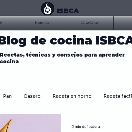
ISBCA
al
Programas
Cursos Cortos
Blog de cocina ISBC
Recetas, técnicas y consejos para aprender
cocina
Pan
Casero
Receta en horno
Receta fácil
BQ
Costillitas
Parrilla
Asados
Salsa
2 min de lectura