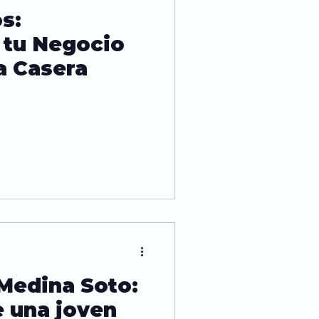
s:
Tendencias
tu Negocio
a Casera
Nutrición
Medina Soto:
e una joven