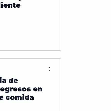
liente
ia de
 egresos en
de comida