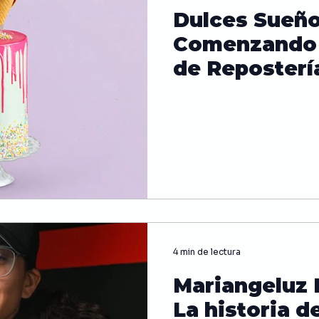
Dulces Sueño
Papas
Frito
Ensalada
Pollo
Salud
Comenzando 
de Reposterí
 de alimentos
Historia de la comida
Sandwich
es
Curiosidades
4 min de lectura
Mariangeluz 
La historia d