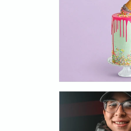
Hongos
Receta fácil
Emprendedor
Negocios
Información
Ingredient