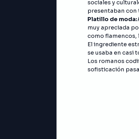
sociales y cultura
presentaban con t
Platillo de moda:
muy apreciada por
como flamencos, l
El ingrediente estr
se usaba en casi 
Los romanos codifi
sofisticación pasa