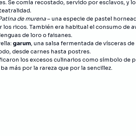
les. Se comía recostado, servido por esclavos, y lo
eatralidad.
Patina de murena
 – una especie de pastel hornead
 los ricos. También era habitual el consumo de a
enguas de loro o faisanes.
ella: 
garum
, una salsa fermentada de vísceras de
todo, desde carnes hasta postres.
caron los excesos culinarios como símbolo de pre
ba más por la rareza que por la sencillez.