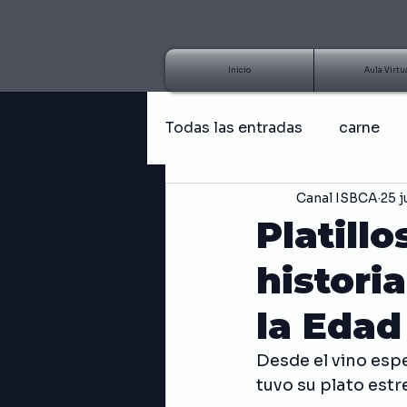
Inicio
Aula Virtu
Todas las entradas
carne
Canal ISBCA
25 
Artículo
Tutorial
B
Platill
historia
Hongos
Receta fácil
la Edad
Emprendedor
Negocios
Desde el vino espe
tuvo su plato estr