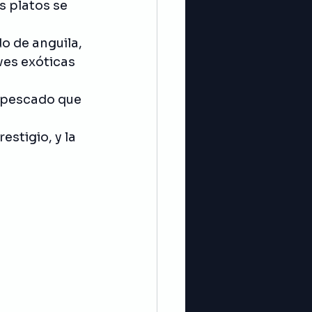
s platos se 
o de anguila, 
ves exóticas 
 pescado que 
stigio, y la 