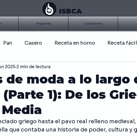
ISBCA
al
Programas
Cursos Cortos
Pan
Casero
Receta en horno
Receta fácil
jun 2025
2 min de lectura
BQ
Costillitas
Parrilla
Asados
Salsa
os de moda a lo largo 
 (Parte 1): De los Gri
Papas
Frito
Ensalada
Pollo
Salud
 Media
 de alimentos
Historia de la comida
Sandwich
ciado griego hasta el pavo real relleno medieval
ella que contaba una historia de poder, cultura y 