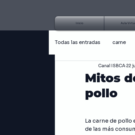
Inicio
Aula Virtu
Todas las entradas
carne
Canal ISBCA
22 j
Artículo
Tutorial
B
Mitos d
pollo
Hongos
Receta fácil
Emprendedor
Negocios
La carne de pollo
de las más consum