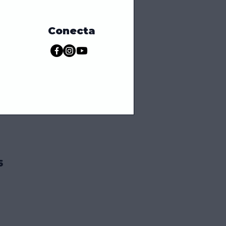
Conecta
6