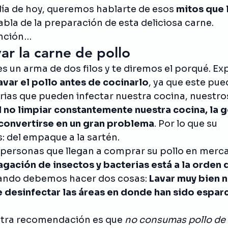
día de hoy, queremos hablarte de esos 
mitos que 
abla de la preparación de esta deliciosa carne.
nción…
r la carne de pollo
s un arma de dos filos y te diremos el porqué. Ex
avar el pollo antes de cocinarlo
, ya que este pue
ias que pueden infectar nuestra cocina, nuestros 
l no limpiar constantemente nuestra cocina, la 
 convertirse en un gran problema
. Por lo que su 
 del empaque a la sartén.
y personas que llegan a comprar su pollo en merca
gación de insectos y bacterias está a la orden d
uando debemos hacer dos cosas: 
Lavar muy bien n
desinfectar las áreas en donde han sido esparc
stra recomendación es que 
no consumas pollo de