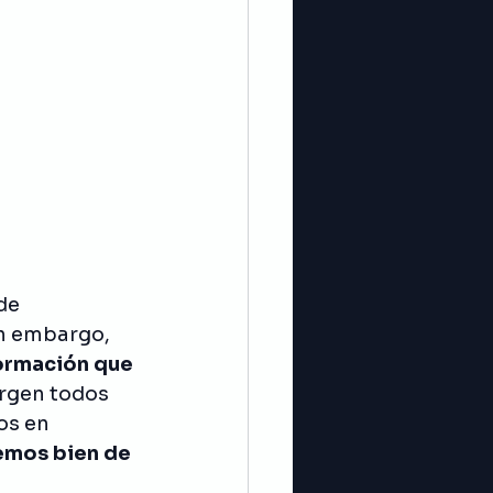
de 
in embargo, 
formación que 
urgen todos 
os en 
emos bien de 