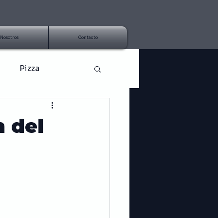
Nosotros
Contacto
Pizza
Aderezo
n del
Tendencias
Nutrición