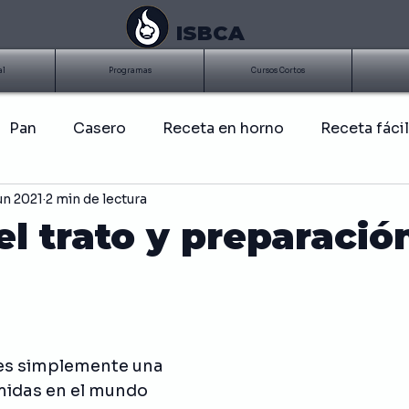
ISBCA
al
Programas
Cursos Cortos
Pan
Casero
Receta en horno
Receta fácil
un 2021
2 min de lectura
BQ
Costillitas
Parrilla
Asados
Salsa
el trato y preparació
Papas
Frito
Ensalada
Pollo
Salud
 de alimentos
Historia de la comida
Sandwich
 es simplemente una 
idas en el mundo 