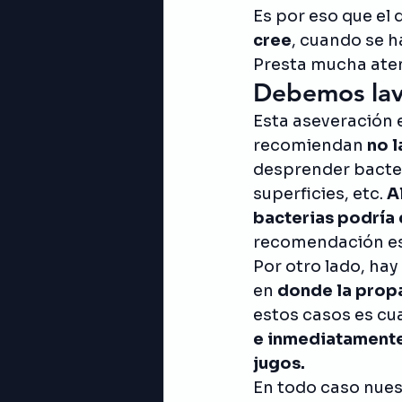
Es por eso que el 
cree
, cuando se h
Presta mucha ate
Debemos lava
Esta aseveración e
recomiendan 
no l
desprender bacter
superficies, etc. 
A
bacterias podría
recomendación es:
Por otro lado, ha
en 
donde la propa
estos casos es c
e inmediatamente 
jugos. 
En todo caso nue