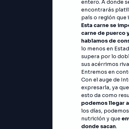
entero. A donde s
Información
Ingredient
encontrarás platil
país o región que 
Esta carne se imp
carne de puerco y
hablamos de co
lo menos en Estad
supera por lo dob
sus acérrimos riva
Entremos en con
Con el auge de Int
expresarla, ya qu
esto da como res
podemos llegar a
los días, podemos
nutrición y que 
en
donde sacan
. 