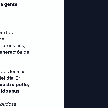
la gente 
pertos 
de 
utensilios, 
generación de 
dos locales, 
el día
. En 
uestro pollo, 
idos sus 
 dudosa 