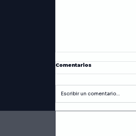
Comentarios
Escribir un comentario...
Yellow Pound Cake
para Cumpleaños:
bizcocho amarillo
húmedo y perfecto