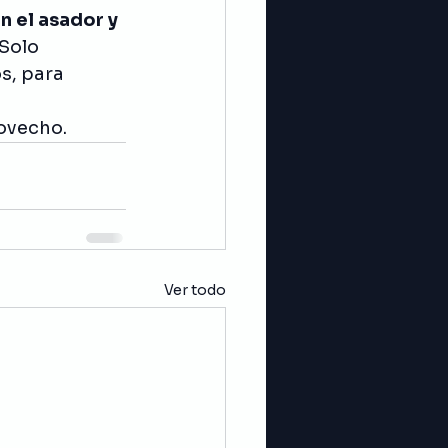
n el asador y 
 Solo 
s, para 
ovecho. 
Ver todo