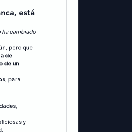
nca, está 
o ha cambiado 
n, pero que 
ma de 
o de un 
os
, para 
dades, 
iciosas y 
. 