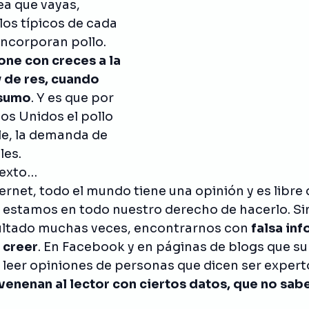
ea que vayas, 
es
Curiosidades
los típicos de cada 
incorporan pollo. 
one con creces a la 
 de res, cuando 
nsumo
. Y es que por 
os Unidos el pollo 
le, la demanda de 
les. 
texto…
ernet, todo el mundo tiene una opinión y es libre 
e estamos en todo nuestro derecho de hacerlo. S
ultado muchas veces, encontrarnos con 
falsa in
 creer
. En Facebook y en páginas de blogs que s
 leer opiniones de personas que dicen ser expert
venenan al lector con ciertos datos, que no sab