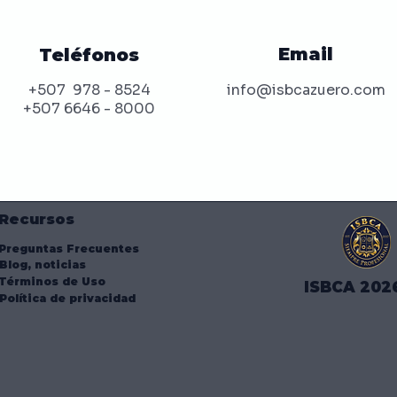
Email
Teléfonos
+507 978 - 8524
info@isbcazuero.com
+507 6646 - 8000
Recursos
Preguntas Frecuentes
Blog, noticias
Términos de Uso
ISBCA 202
Política de privacidad