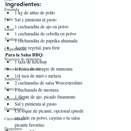
Ingredientes:
Ensalada
1 kg de alitas de pollo
Sal y pimienta al gusto
Pollo
1 cucharadita de ajo en polvo
Salud
1 cucharadita de cebolla en polvo
Tendencias
1 cucharadita de paprika ahumada
Aceite vegetal, para freír
Emprendedor
Para la Salsa BBQ:
Negocios de alimentos
1 taza de kétchup
1/4 taza de vinagre de manzana
Historia de la comida
1/4 taza de miel o melaza
Sandwich
2 cucharadas de salsa Worcestershire
Nutrición
1 cucharada de mostaza
1 diente de ajo, picado finamente
Información
Sal y pimienta al gusto
Ingredientes
Un toque de picante, opcional (puede 
ser chile en polvo, cayena o tu salsa 
Curiosidades
picante favorita)
Desayunos