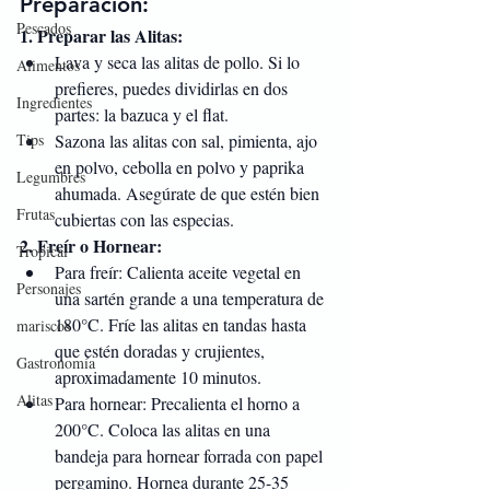
Preparación:
Pescados
1. Preparar las Alitas:
Lava y seca las alitas de pollo. Si lo 
Alimentos
prefieres, puedes dividirlas en dos 
Ingredientes
partes: la bazuca y el flat.
Sazona las alitas con sal, pimienta, ajo 
Tips
en polvo, cebolla en polvo y paprika 
Legumbres
ahumada. Asegúrate de que estén bien 
Frutas
cubiertas con las especias.
2. Freír o Hornear:
Tropical
Para freír: Calienta aceite vegetal en 
Personajes
una sartén grande a una temperatura de 
180°C. Fríe las alitas en tandas hasta 
mariscos
que estén doradas y crujientes, 
Gastronomía
aproximadamente 10 minutos.
Alitas
Para hornear: Precalienta el horno a 
200°C. Coloca las alitas en una 
bandeja para hornear forrada con papel 
pergamino. Hornea durante 25-35 