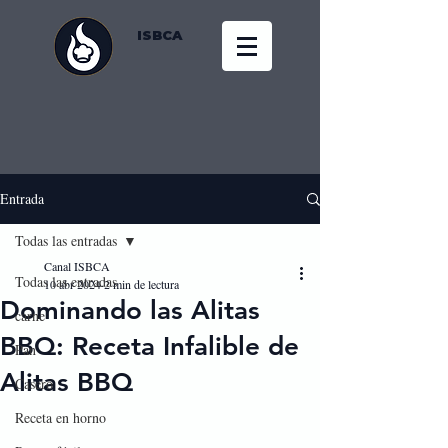
ISBCA
Entrada
Todas las entradas
Canal ISBCA
Todas las entradas
10 abr 2024
2 min de lectura
Dominando las Alitas
carne
BBQ: Receta Infalible de
Pan
Alitas BBQ
Casero
Receta en horno