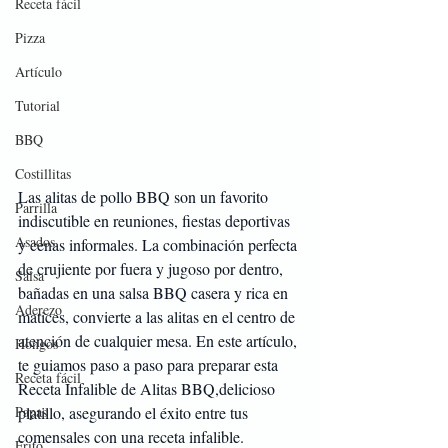
Receta fácil
Pizza
Artículo
Tutorial
BBQ
Costillitas
Las alitas de pollo BBQ son un favorito 
Parrilla
indiscutible en reuniones, fiestas deportivas 
Asados
y cenas informales. La combinación perfecta 
de crujiente por fuera y jugoso por dentro, 
Salsa
bañadas en una salsa BBQ casera y rica en 
Aderezo
matices, convierte a las alitas en el centro de 
atención de cualquier mesa. En este artículo, 
Hongos
te guiamos paso a paso para preparar esta 
Receta fácil
Receta Infalible de Alitas BBQ,delicioso 
platillo, asegurando el éxito entre tus 
Papas
comensales con una receta infalible.
Frito