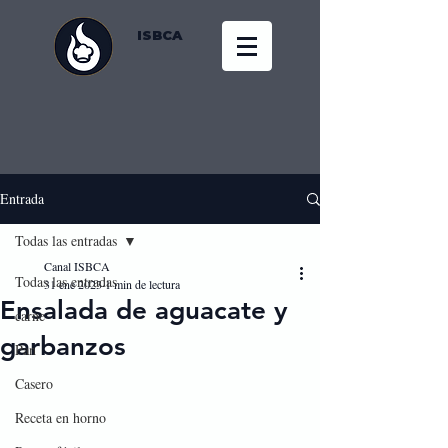
ISBCA
Entrada
Todas las entradas
Canal ISBCA
Todas las entradas
31 ene 2023
1 min de lectura
Ensalada de aguacate y
carne
garbanzos
Pan
Casero
Receta en horno