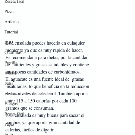
Receta fácil
Pizza
Artículo
Tutorial
BBQ
Esta ensalada puedes hacerla en culaquier 
momento ya que es muy rápida de hacer.
Costillitas
Es recomendada para dietas, por la cantidad 
Parrilla
de  nutrientes y grasas saludables y contiene 
muy pocas cantidades de carbohidratos.
Asados
El aguacate es una fuente ideal de  grasas 
Salsa
insaturadas, lo que beneficia en la reducción 
de los niveles de colesterol. Tambien aporta 
Aderezo
entre 115 a 150 calorías por cada 100 
Hongos
gramos que se consuman.
Receta fácil
Esta ensalada es muy buena para saciar el 
hambre, ya que aporta gran cantidad de 
Papas
calorías, fáciles de digerir .
Frito