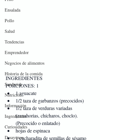
Ensalada
Pollo
Salud
Tendencias
Emprendedor
Negocios de alimentos
Historia de la comida
INGREDIENTES
Sandwich
PORCIONES: 1
1 aguacate
Nutrición
1/2 taza de garbanzos (precocidos)
Información
1/2 taza de verduras variadas 
(zanahorias, chícharos, choclo). 
Ingredientes
(Precocido o enlatado)
Curiosidades
hojas de espinaca
Desayunos
1 cucharadita de semillas de sésamo