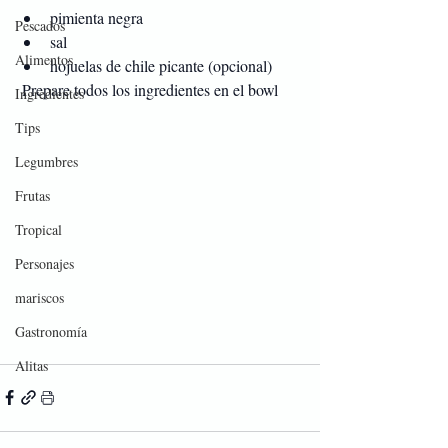
pimienta negra
Pescados
sal
Alimentos
hojuelas de chile picante (opcional)
 Prepare todos los ingredientes en el bowl
Ingredientes
Tips
Legumbres
Frutas
Tropical
Personajes
mariscos
Gastronomía
Alitas