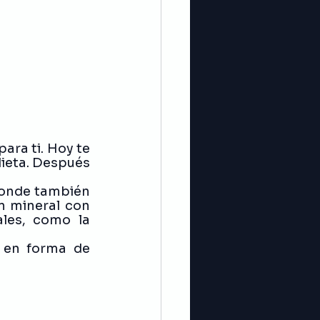
ara ti. Hoy te 
dieta. Después 
donde también 
n mineral con 
les, como la 
 en forma de 