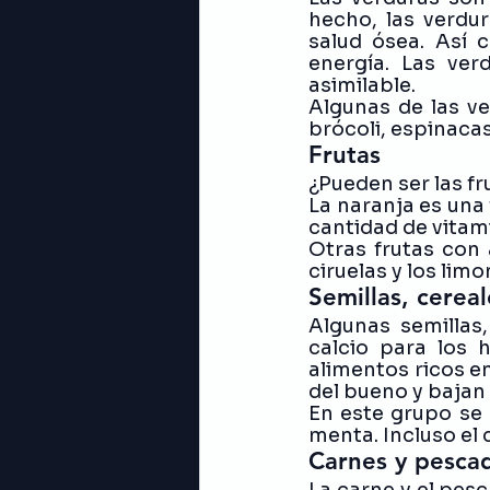
hecho, las verdu
salud ósea. Así 
energía. Las ver
asimilable. 
Algunas de las ve
brócoli, espinaca
Frutas
¿Pueden ser las fr
La naranja es una
cantidad de vitami
Otras frutas con a
ciruelas y los limo
Semillas, cerea
Algunas semillas
calcio para los
alimentos ricos en
del bueno y bajan 
En este grupo se 
menta. Incluso el
Carnes y pesca
La carne y el pesc