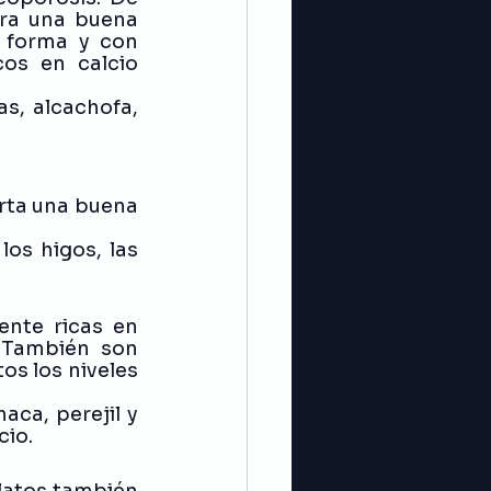
ra una buena 
 forma y con 
os en calcio 
s, alcachofa, 
rta una buena 
os higos, las 
nte ricas en 
 También son 
os los niveles 
ca, perejil y 
io. 
latos también 