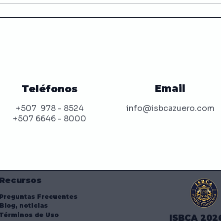
Maximizando tu
Guí
Experiencia
Ele
Gastronómica: Cómo
Enl
Obtener el Mejor Valor
Cui
por tu Dinero en un
Alt
Restaurante
Email
Teléfonos
+507 978 - 8524
info@isbcazuero.com
+507 6646 - 8000
Recursos
Preguntas Frecuentes
Blog, noticias
Términos de Uso
ISBCA 202