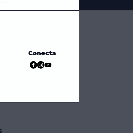
a Práctica para
gir Alimentos
atados: Origen,
dados y
ernativas
Conecta
6