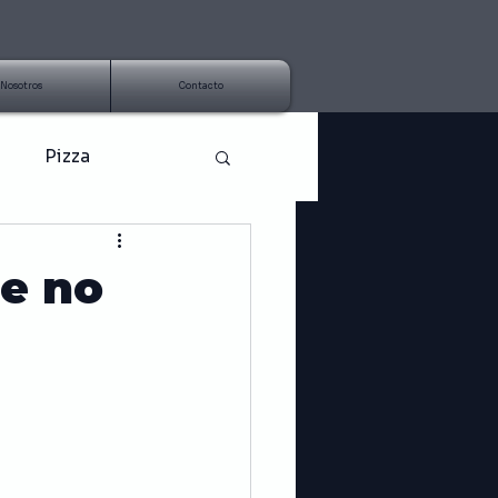
Nosotros
Contacto
Pizza
Aderezo
ue no
Tendencias
Nutrición