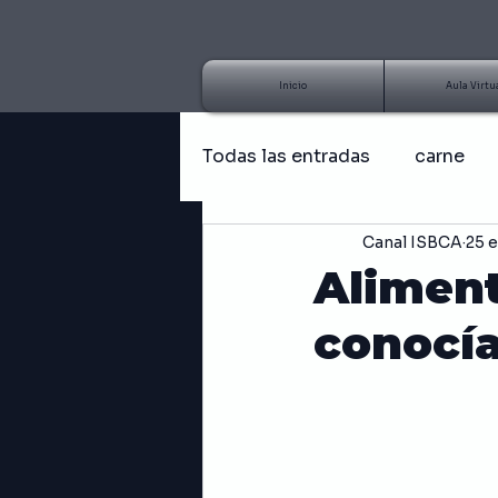
Inicio
Aula Virtu
Todas las entradas
carne
Canal ISBCA
25 
Artículo
Tutorial
B
Aliment
conocí
Hongos
Receta fácil
Emprendedor
Negocios