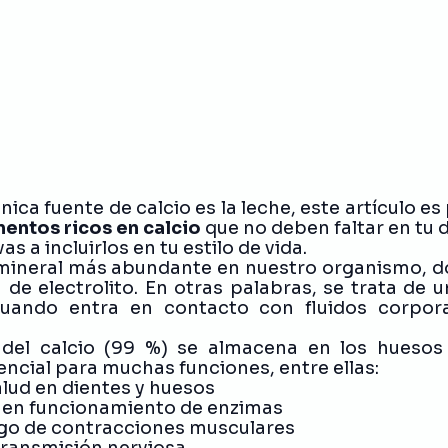
es
Curiosidades
nica fuente de calcio es la leche, este artículo es p
mentos ricos en calcio
 que no deben faltar en tu 
as a incluirlos en tu estilo de vida. 
al mineral más abundante en nuestro organismo, 
 de electrolito. En otras palabras, se trata de u
cuando entra en contacto con fluidos corpora
del calcio (99 %) se almacena en los huesos
encial para muchas funciones, entre ellas:
 salud en dientes y huesos
 buen funcionamiento de enzimas
iesgo de contracciones musculares
a transmisión nerviosa