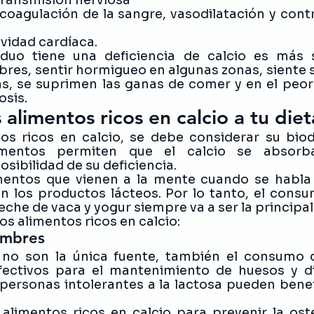
la coagulación de la sangre, vasodilatación y cont
tividad cardíaca. 
duo tiene una deficiencia de calcio es más s
res, sentir hormigueo en algunas zonas, siente 
, se suprimen las ganas de comer y en el peor 
sis. 
 alimentos ricos en calcio a tu diet
tos ricos en calcio, se debe considerar su biodi
imentos permiten que el calcio se absorba 
sibilidad de su deficiencia.
mentos que vienen a la mente cuando se habla 
on los productos lácteos. Por lo tanto, el cons
leche de vaca y yogur siempre va a ser la principal
s alimentos ricos en calcio:
umbres
s no son la única fuente, también el consumo d
ectivos para el mantenimiento de huesos y die
 personas intolerantes a la lactosa pueden benefi
alimentos ricos en calcio para prevenir la ost