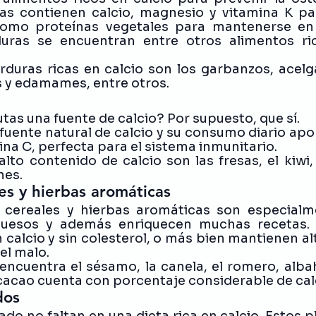
ras contienen calcio, magnesio y vitamina K pa
como proteínas vegetales para mantenerse en
duras se encuentran entre otros alimentos ric
rduras ricas en calcio son los garbanzos, acelga
s y edamames, entre otros. 
utas una fuente de calcio? Por supuesto, que sí. 
 fuente natural de calcio y su consumo diario apo
na C, perfecta para el sistema inmunitario.
lto contenido de calcio son las fresas, el kiwi, l
nes. 
les y hierbas aromáticas
, cereales y hierbas aromáticas son especialme
 huesos y además enriquecen muchas recetas.
 calcio y sin colesterol, o más bien mantienen alt
el malo.
encuentra el sésamo, la canela, el romero, albaha
 cacao cuenta con porcentaje considerable de calc
dos
ado no faltan en una dieta rica en calcio. Estos p