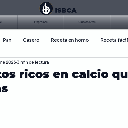
ISBCA
al
Programas
Cursos Cortos
Pan
Casero
Receta en horno
Receta fácil
ene 2023
3 min de lectura
BQ
Costillitas
Parrilla
Asados
Salsa
os ricos en calcio q
as
Papas
Frito
Ensalada
Pollo
Salud
 de alimentos
Historia de la comida
Sandwich