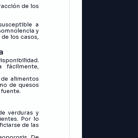
racción de los 
usceptible a 
somnolencia y 
de los casos, 
a
sponibilidad. 
fácilmente, 
de alimentos 
umo de quesos 
 fuente. 
e verduras y 
ntes. Por lo 
ciarse de las 
eoporosis. De 