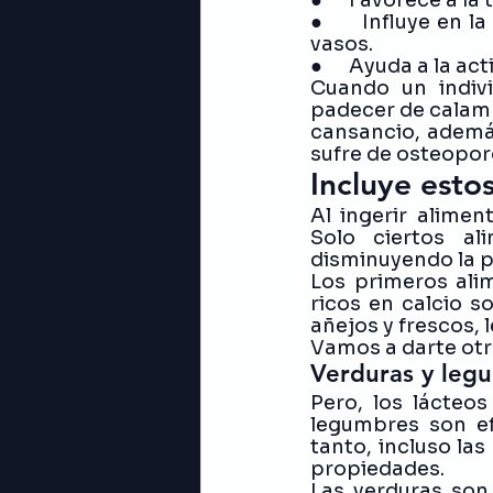
●      Influye en 
vasos.
●      Ayuda a la ac
Cuando un indivi
padecer de calamb
cansancio, además
sufre de osteoporo
Incluye estos
Al ingerir alimen
Solo ciertos al
disminuyendo la po
Los primeros ali
ricos en calcio s
añejos y frescos, 
Vamos a darte otro
Verduras y leg
Pero, los lácteo
legumbres son ef
tanto, incluso las
propiedades. 
Las verduras son 