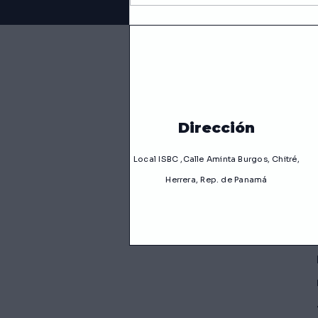
Dominando las Alitas
BBQ: Receta Infalible
de Alitas BBQ
Dirección
Local ISBC ,Calle Aminta Burgos, Chitré,
Herrera, Rep. de Panamá