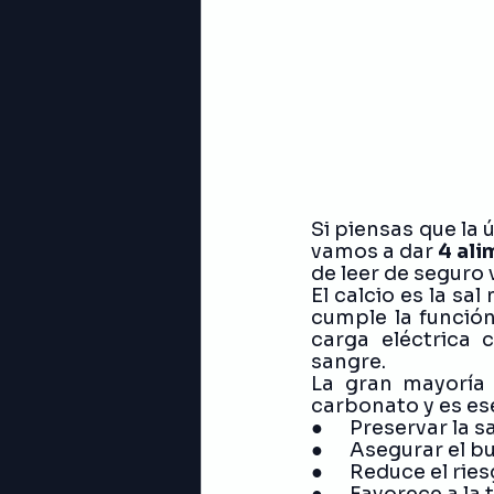
Información
Ingredient
Si piensas que la ú
vamos a dar 
4 ali
de leer de seguro v
El calcio es la s
cumple la función
carga eléctrica 
sangre.
La gran mayoría 
carbonato y es es
●      Preservar la
●      Asegurar el
●      Reduce el r
●      Favorece a l