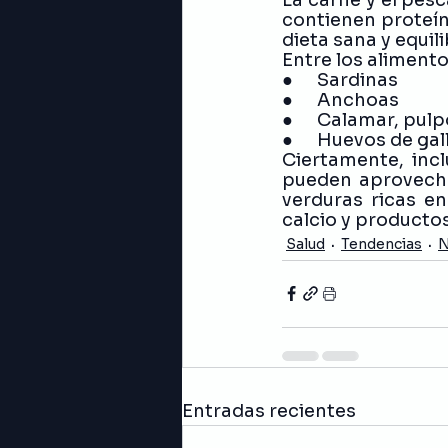
contienen proteín
dieta sana y equil
Entre los aliment
●      Sardinas 
●      Anchoas
●      Calamar, pu
●      Huevos de gal
Ciertamente, incl
pueden aprovechar
verduras ricas en
calcio y productos
Salud
Tendencias
N
Entradas recientes