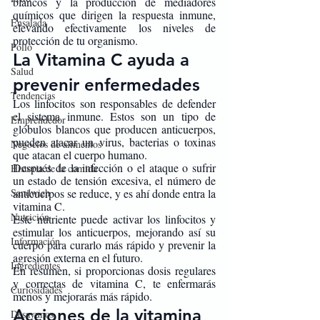
blancos y la producción de mediadores 
químicos que dirigen la respuesta inmune, 
Ensalada
elevando efectivamente los niveles de 
protección de tu organismo.
Pollo
La Vitamina C ayuda a 
Salud
prevenir enfermedades
Tendencias
Los linfocitos son responsables de defender 
el sistema inmune. Estos son un tipo de 
Emprendedor
glóbulos blancos que producen anticuerpos, 
pueden atacar un virus, bacterias o toxinas 
Negocios de alimentos
que atacan el cuerpo humano. 
Después de la infección o el ataque o sufrir 
Historia de la comida
un estado de tensión excesiva, el número de 
Sandwich
anticuerpos se reduce, y es ahí donde entra la 
vitamina C.
Nutrición
Este nutriente puede activar los linfocitos y 
estimular los anticuerpos, mejorando así su 
Información
cuerpo para curarlo más rápido y prevenir la 
agresión externa en el futuro. 
Ingredientes
En resumen, si proporcionas dosis regulares 
y correctas de vitamina C, te enfermarás 
Curiosidades
menos y mejorarás más rápido. 
Acciones de la vitamina 
Desayunos