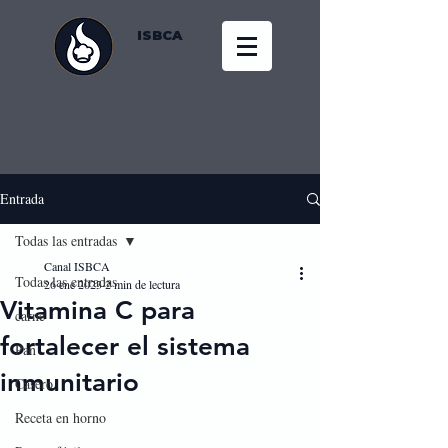
ISBCA
Entrada
Todas las entradas
Canal ISBCA
Todas las entradas
26 ene 2023
2 min de lectura
Vitamina C para
carne
fortalecer el sistema
Pan
inmunitario
Casero
Receta en horno