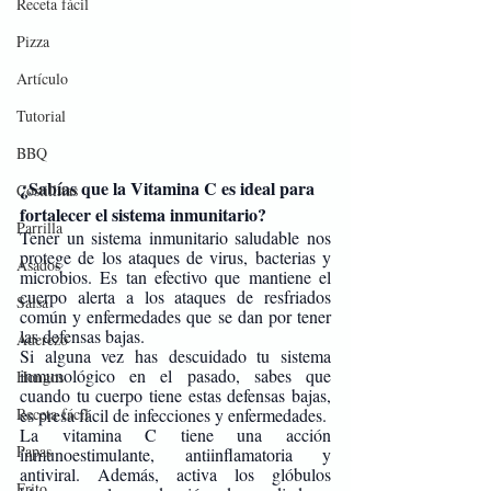
Receta fácil
Pizza
Artículo
Tutorial
BBQ
¿Sabías que la Vitamina C es ideal para 
Costillitas
fortalecer el sistema inmunitario? 
Parrilla
Tener un sistema inmunitario saludable nos 
protege de los ataques de virus, bacterias y 
Asados
microbios. Es tan efectivo que mantiene el 
cuerpo alerta a los ataques de resfriados 
Salsa
común y enfermedades que se dan por tener 
las defensas bajas. 
Aderezo
Si alguna vez has descuidado tu sistema 
inmunológico en el pasado, sabes que 
Hongos
cuando tu cuerpo tiene estas defensas bajas, 
Receta fácil
es presa fácil de infecciones y enfermedades.
La vitamina C tiene una acción 
Papas
inmunoestimulante, antiinflamatoria y 
antiviral. Además, activa los glóbulos 
Frito