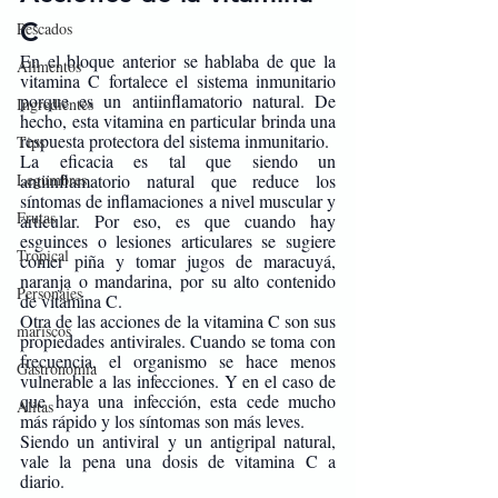
C
Pescados
En el bloque anterior se hablaba de que la 
Alimentos
vitamina C fortalece el sistema inmunitario 
porque es un antiinflamatorio natural. De 
Ingredientes
hecho, esta vitamina en particular brinda una 
respuesta protectora del sistema inmunitario.
Tips
La eficacia es tal que siendo un 
Legumbres
antiinflamatorio natural que reduce los 
síntomas de inflamaciones a nivel muscular y 
Frutas
articular. Por eso, es que cuando hay 
esguinces o lesiones articulares se sugiere 
Tropical
comer piña y tomar jugos de maracuyá, 
naranja o mandarina, por su alto contenido 
Personajes
de vitamina C. 
Otra de las acciones de la vitamina C son sus 
mariscos
propiedades antivirales. Cuando se toma con 
frecuencia, el organismo se hace menos 
Gastronomía
vulnerable a las infecciones. Y en el caso de 
que haya una infección, esta cede mucho 
Alitas
más rápido y los síntomas son más leves. 
Siendo un antiviral y un antigripal natural, 
vale la pena una dosis de vitamina C a 
diario. 