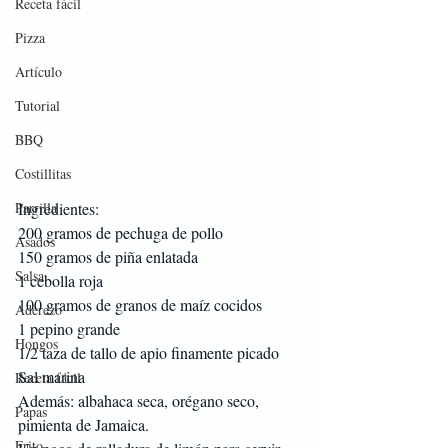
Receta fácil
Pizza
Artículo
Tutorial
BBQ
Costillitas
Parrilla
Ingredientes: 
200 gramos de pechuga de pollo
Asados
150 gramos de piña enlatada
Salsa
1 cebolla roja
100 gramos de granos de maíz cocidos
Aderezo
1 pepino grande
Hongos
1/2 taza de tallo de apio finamente picado
Sal marina
Receta fácil
Además: albahaca seca, orégano seco, 
Papas
pimienta de Jamaica.
Frito