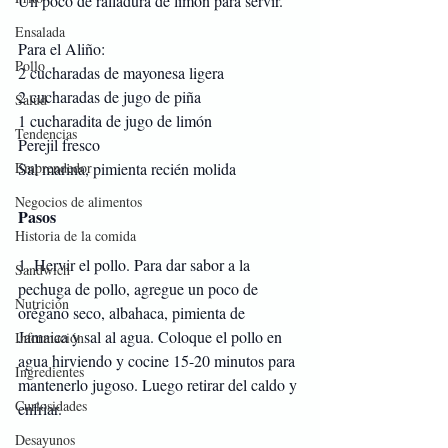
Un poco de ralladura de limón para servir.
Ensalada
Para el Aliño:
Pollo
2 cucharadas de mayonesa ligera
2 cucharadas de jugo de piña
Salud
1 cucharadita de jugo de limón
Tendencias
Perejil fresco
Emprendedor
Sal marina, pimienta recién molida
Negocios de alimentos
Pasos
Historia de la comida
1. Hervir el pollo. Para dar sabor a la 
Sandwich
pechuga de pollo, agregue un poco de 
Nutrición
orégano seco, albahaca, pimienta de 
Jamaica y sal al agua. Coloque el pollo en 
Información
agua hirviendo y cocine 15-20 minutos para 
Ingredientes
mantenerlo jugoso. Luego retirar del caldo y 
Curiosidades
enfriar.
Desayunos