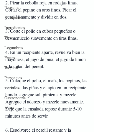
2. Picar la cebolla roja en rodajas finas. 
Pescados
Cortar el pepino en aros finos. Picar el 
perejil finamente y dividir en dos.
Alimentos
Ingredientes
3. Corte el pollo en cubos pequeños o 
Tips
desmenúcelo suavemente en tiras finas.
Legumbres
4. En un recipiente aparte, revuelva bien la 
Frutas
mayonesa, el jugo de piña, el jugo de limón 
y la mitad del perejil.
Tropical
Personajes
5. Coloque el pollo, el maíz, los pepinos, las 
cebollas, las piñas y el apio en un recipiente 
mariscos
hondo, agregue sal, pimienta y mezcle. 
Gastronomía
Agregue el aderezo y mezcle nuevamente. 
Alitas
Deje que la ensalada repose durante 5-10 
minutos antes de servir.
6. Espolvoree el perejil restante y la 