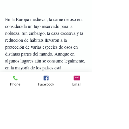
En la Europa medieval, la carne de oso era 
considerada un lujo reservado para la 
nobleza. Sin embargo, la caza excesiva y la 
reducción de hábitats llevaron a la 
protección de varias especies de osos en 
distintas partes del mundo. Aunque en 
algunos lugares aún se consume legalmente, 
en la mayoría de los países está 
estrictamente regulado o prohibido.
Reflexión: ¿Qué nos dice esto 
Phone
Facebook
Email
sobre el futuro de la 
gastronomía?
La prohibición de estas especies refleja 
cómo la gastronomía no es solo una 
cuestión de sabor, sino de ética, 
sostenibilidad y conservación. Lo que un 