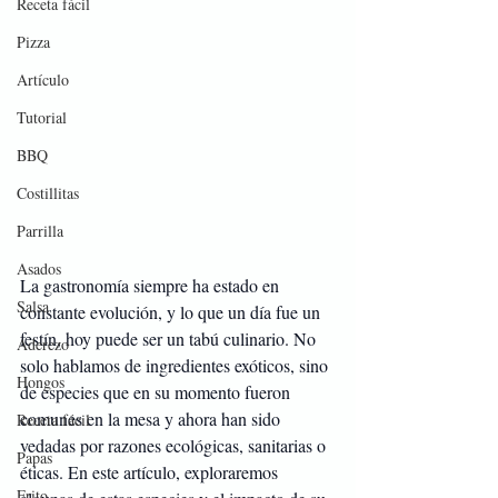
Receta fácil
Pizza
Artículo
Tutorial
BBQ
Costillitas
Parrilla
Asados
La gastronomía siempre ha estado en 
Salsa
constante evolución, y lo que un día fue un 
festín, hoy puede ser un tabú culinario. No 
Aderezo
solo hablamos de ingredientes exóticos, sino 
Hongos
de especies que en su momento fueron 
comunes en la mesa y ahora han sido 
Receta fácil
vedadas por razones ecológicas, sanitarias o 
Papas
éticas. En este artículo, exploraremos 
Frito