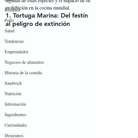
algunas de estas especies y el impacto de su 
prohibición en la cocina mundial.
Ensalada
1. 
Tortuga Marina: Del festín 
Pollo
al peligro de extinción
Salud
Tendencias
Emprendedor
Negocios de alimentos
Historia de la comida
Sandwich
Nutrición
Información
Ingredientes
Curiosidades
Desayunos