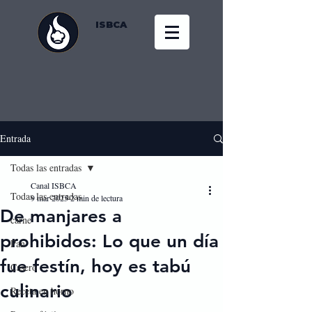
ISBCA
Entrada
Todas las entradas
Canal ISBCA
Todas las entradas
9 mar 2025
2 min de lectura
De manjares a
carne
prohibidos: Lo que un día
Pan
fue festín, hoy es tabú
Casero
culinario
Receta en horno