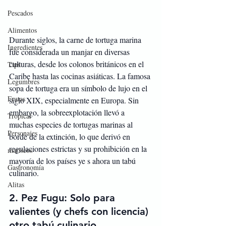
Pescados
Alimentos
Durante siglos, la carne de tortuga marina 
Ingredientes
fue considerada un manjar en diversas 
culturas, desde los colonos británicos en el 
Tips
Caribe hasta las cocinas asiáticas. La famosa 
Legumbres
sopa de tortuga era un símbolo de lujo en el 
Frutas
siglo XIX, especialmente en Europa. Sin 
embargo, la sobreexplotación llevó a 
Tropical
muchas especies de tortugas marinas al 
Personajes
borde de la extinción, lo que derivó en 
regulaciones estrictas y su prohibición en la 
mariscos
mayoría de los países ye s ahora un tabú 
Gastronomía
culinario.
Alitas
2. 
Pez Fugu: Solo para 
valientes (y chefs con licencia) 
otro tabú culinario.