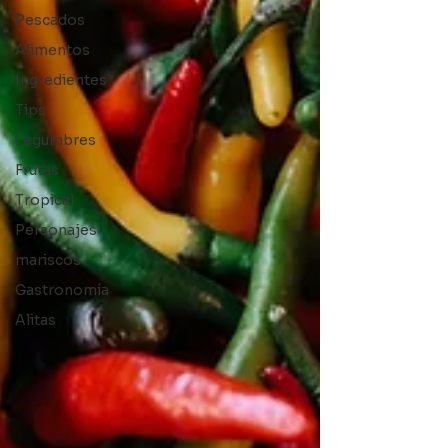
Pescados
Alimentos
Ingredientes
Tips
Legumbres
Frutas
Tropical
Personajes
mariscos
Gastronomía
Alitas