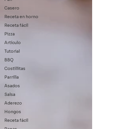
Casero
Receta en horno
Receta fácil
Pizza
Artículo
Tutorial
BBQ
Costillitas
Parrilla
Asados
Salsa
Aderezo
Hongos
Receta fácil