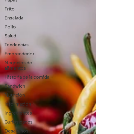
Papas
Frito
Ensalada
Pollo
Salud
Tendencias
Emprendedor
Negocios de
alimentos
Historia de la comida
Sandwich
Nutrición
Información
Ingredientes
Curiosidades
Desayunos