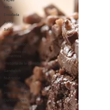
Papas
Frito
Ensalada
Pollo
Salud
Tendencias
Emprendedor
Negocios de
alimentos
Historia de la comida
Sandwich
Nutrición
Información
Ingredientes
Curiosidades
Desayunos