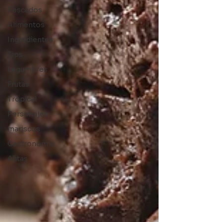
Pescados
Alimentos
Ingredientes
Tips
Legumbres
Frutas
Tropical
Personajes
mariscos
Gastronomía
Alitas