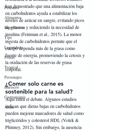
han demostrado que una alimentación baja 
Pescados
en carbohidratos ayuda a estabilizar los 
Alimentos
niveles de azúcar en sangre, evitando picos 
de glucosa y reduciendo la necesidad de 
Ingredientes
insulina (Feinman et al., 2015). La menor 
Tips
ingesta de carbohidratos permite que el 
Legumbres
cuerpo dependa más de la grasa como 
fuente de energía, promoviendo la cetosis y 
Frutas
la oxidación de las reservas de grasa 
Tropical
corporal.
Personajes
¿Comer solo carne es 
mariscos
sostenible para la salud?
Gastronomía
Aquí entra el debate. Algunos estudios 
indican que dietas bajas en carbohidratos 
Alitas
pueden mejorar marcadores de salud como 
triglicéridos y colesterol HDL (Volek & 
Phinney, 2012). Sin embargo, la ausencia 