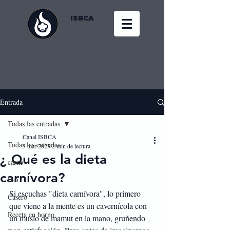
ISBCA
Entrada
Todas las entradas
Canal ISBCA
Todas las entradas
3 mar 2025
2 min de lectura
¿ Qué es la dieta
carne
carnívora?
Pan
Si escuchas "dieta carnívora", lo primero 
Casero
que viene a la mente es un cavernícola con 
Receta en horno
un muslo de mamut en la mano, gruñendo 