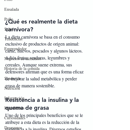
Ensalada
Pollo
¿Qué es realmente la dieta 
carnívora?
Salud
La dieta carnívora se basa en el consumo 
Tendencias
exclusivo de productos de origen animal: 
Emprendedor
carne, huevos, pescados y algunos lácteos. 
Adiós frutas, verduras, legumbres y 
Negocios de alimentos
cereales. Aunque suene extrema, sus 
Historia de la comida
defensores afirman que es una forma eficaz 
Sandwich
de mejorar la salud metabólica y perder 
grasa de manera sostenible.
Nutrición
Información
Resistencia a la insulina y la 
quema de grasa
Ingredientes
Uno de los principales beneficios que se le 
Curiosidades
atribuye a esta dieta es la reducción de la 
Desayunos
resistencia a la insulina. Diversos estudios 