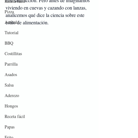
con satisfacción. Pero antes de imaginarnos 
Receta fácil
viviendo en cuevas y cazando con lanzas, 
Pizza
analicemos qué dice la ciencia sobre este 
Artículo
estilo de alimentación.
Tutorial
BBQ
Costillitas
Parrilla
Asados
Salsa
Aderezo
Hongos
Receta fácil
Papas
Frito