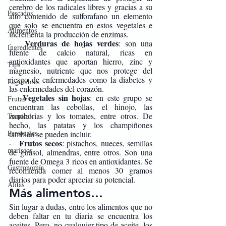
cerebro de los radicales libres y gracias a su 
Pescados
alto contenido de sulforafano un elemento 
que solo se encuentra en estos vegetales e 
Alimentos
incrementa la producción de enzimas.
Verduras de hojas verdes
·   
: son una 
Ingredientes
fuente de calcio natural, ricas en 
antioxidantes que aportan hierro, zinc y 
Tips
magnesio, nutriente que nos protege del 
riesgo de enfermedades como la diabetes y 
Legumbres
las enfermedades del corazón.
Vegetales sin hojas
·   
: en este grupo se 
Frutas
encuentran las cebollas, el hinojo, las 
zanahorias y los tomates, entre otros. De 
Tropical
hecho, las patatas y los champiñones 
Personajes
también se pueden incluir. 
Frutos secos
·   
: pistachos, nueces, semillas 
mariscos
de girasol, almendras, entre otros. Son una 
fuente de Omega 3 ricos en antioxidantes. Se 
Gastronomía
recomienda comer al menos 30 gramos 
diarios para poder apreciar su potencial. 
Alitas
Más alimentos…
Sin lugar a dudas, entre los alimentos que no 
deben faltar en tu diaria se encuentra los 
aceites. Pero, no cualquier tipo de aceite, los 