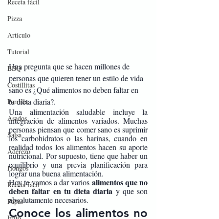
Receta fácil
Pizza
Artículo
Tutorial
Una pregunta que se hacen millones de 
BBQ
personas que quieren tener un estilo de vida 
Costillitas
sano es ¿Qué alimentos no deben faltar en 
tu dieta diaria?. 
Parrilla
Una alimentación saludable incluye la 
Asados
integración de alimentos variados. Muchas 
personas piensan que comer sano es suprimir 
Salsa
los carbohidratos o las harinas, cuando en 
realidad todos los alimentos hacen su aporte 
Aderezo
nutricional. Por supuesto, tiene que haber un 
equilibrio y una previa planificación para 
Hongos
lograr una buena alimentación.
alimentos que no 
Hoy te vamos a dar varios 
Receta fácil
deben faltar en tu dieta diaria
 y que son 
absolutamente necesarios. 
Papas
Conoce los alimentos no 
Frito