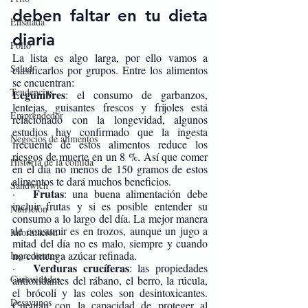
deben faltar en tu dieta 
Ensalada
diaria
Pollo
La lista es algo larga, por ello vamos a 
Salud
clasificarlos por grupos. Entre los alimentos 
se encuentran:
Tendencias
Legumbres
: el consumo de garbanzos, 
lentejas, guisantes frescos y frijoles está 
Emprendedor
relacionado con la longevidad, algunos 
estudios hay confirmado que la ingesta 
Negocios de alimentos
frecuente de estos alimentos reduce los 
riesgos de muerte en un 8 %. Así que comer 
Historia de la comida
en el día no menos de 150 gramos de estos 
alimentos te dará muchos beneficios.
Sandwich
Frutas
·   
: una buena alimentación debe 
incluir frutas y si es posible entender su 
Nutrición
consumo a lo largo del día. La mejor manera 
de consumir es en trozos, aunque un jugo a 
Información
mitad del día no es malo, siempre y cuando 
no contenga azúcar refinada. 
Ingredientes
Verduras crucíferas
·   
: las propiedades 
Curiosidades
antioxidantes del rábano, el berro, la rúcula, 
el brócoli y las coles son desintoxicantes. 
Desayunos
Cuentan con la capacidad de proteger al 