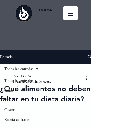
ISBCA
Entrada
Todas las entradas
Canal ISBCA
Todas las entradas
21 ene 2023
2 min de lectura
¿Qué alimentos no deben
carne
faltar en tu dieta diaria?
Pan
Casero
Receta en horno