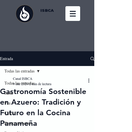
ISBCA
Entrada
Todas las entradas
Canal ISBCA
Todas las entradas
9 ene 2024
2 min de lectura
Gastronomía Sostenible
carne
en Azuero: Tradición y
Pan
Futuro en la Cocina
Casero
Panameña
Receta en horno