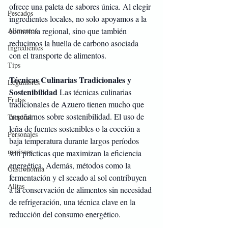
ofrece una paleta de sabores única. Al elegir 
Pescados
ingredientes locales, no solo apoyamos a la 
Alimentos
economía regional, sino que también 
reducimos la huella de carbono asociada 
Ingredientes
con el transporte de alimentos.
Tips
Técnicas Culinarias Tradicionales y 
Legumbres
Sostenibilidad
 Las técnicas culinarias 
Frutas
tradicionales de Azuero tienen mucho que 
enseñarnos sobre sostenibilidad. El uso de 
Tropical
leña de fuentes sostenibles o la cocción a 
Personajes
baja temperatura durante largos períodos 
mariscos
son prácticas que maximizan la eficiencia 
energética. Además, métodos como la 
Gastronomía
fermentación y el secado al sol contribuyen 
Alitas
a la conservación de alimentos sin necesidad 
de refrigeración, una técnica clave en la 
reducción del consumo energético.