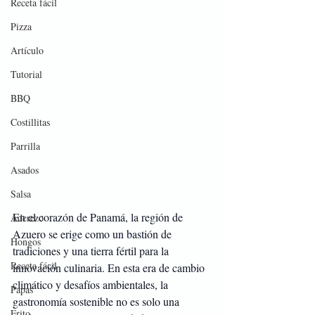
Receta fácil
Pizza
Artículo
Tutorial
BBQ
Costillitas
Parrilla
Asados
Salsa
En el corazón de Panamá, la región de 
Aderezo
Azuero se erige como un bastión de 
Hongos
tradiciones y una tierra fértil para la 
Receta fácil
innovación culinaria. En esta era de cambio 
climático y desafíos ambientales, la 
Papas
gastronomía sostenible no es solo una 
Frito