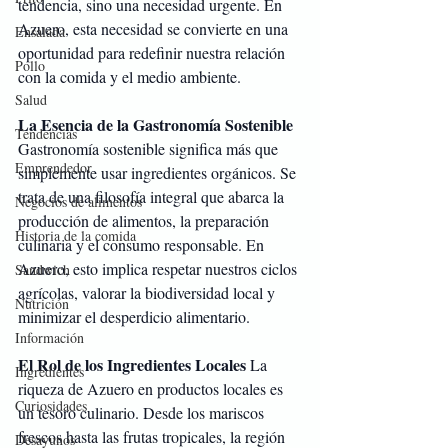
tendencia, sino una necesidad urgente. En 
Azuero, esta necesidad se convierte en una 
Ensalada
oportunidad para redefinir nuestra relación 
Pollo
con la comida y el medio ambiente.
Salud
La Esencia de la Gastronomía Sostenible
Tendencias
Gastronomía sostenible significa más que 
Emprendedor
simplemente usar ingredientes orgánicos. Se 
trata de una filosofía integral que abarca la 
Negocios de alimentos
producción de alimentos, la preparación 
Historia de la comida
culinaria y el consumo responsable. En 
Azuero, esto implica respetar nuestros ciclos 
Sandwich
agrícolas, valorar la biodiversidad local y 
Nutrición
minimizar el desperdicio alimentario.
Información
El Rol de los Ingredientes Locales
 La 
Ingredientes
riqueza de Azuero en productos locales es 
Curiosidades
un tesoro culinario. Desde los mariscos 
frescos hasta las frutas tropicales, la región 
Desayunos