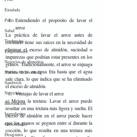
Ensalada
Entendiendo el propósito de lavar el 
Pollo
arroz
Salud
La práctica de lavar el arroz antes de 
Tendencias
cocinarlo tiene sus raíces en la necesidad de 
eliminar el exceso de almidón, suciedad o 
Emprendedor
impurezas que podrían estar presentes en los 
Negocios de alimentos
granos. Tradicionalmente, el arroz se enjuaga 
varias veces en agua fría hasta que el agua 
Historia de la comida
sale clara, lo que indica que se ha eliminado 
Sandwich
el exceso de almidón.
Nutrición
Ventajas de lavar el arroz
a) Mejora la textura: Lavar el arroz puede 
Información
resultar en una textura más ligera y suelta. El 
Ingredientes
exceso de almidón en el arroz puede hacer 
que los granos se peguen entre sí durante la 
Curiosidades
cocción, lo que resulta en una textura más 
Desayunos