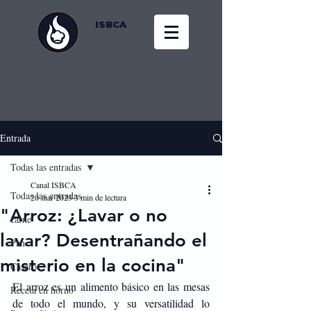
ISBCA
Entrada
Todas las entradas
Canal ISBCA
Todas las entradas
20 mar 2023
3 min de lectura
"Arroz: ¿Lavar o no
carne
lavar? Desentrañando el
Pan
misterio en la cocina"
Casero
El arroz es un alimento básico en las mesas 
Receta en horno
de todo el mundo, y su versatilidad lo 