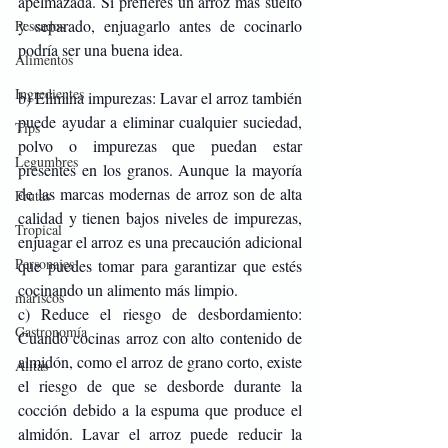
apelmazada. Si prefieres un arroz más suelto 
y separado, enjuagarlo antes de cocinarlo 
Pescados
podría ser una buena idea.
Alimentos
Ingredientes
b) Elimina impurezas: Lavar el arroz también 
puede ayudar a eliminar cualquier suciedad, 
Tips
polvo o impurezas que puedan estar 
Legumbres
presentes en los granos. Aunque la mayoría 
de las marcas modernas de arroz son de alta 
Frutas
calidad y tienen bajos niveles de impurezas, 
Tropical
enjuagar el arroz es una precaución adicional 
Personajes
que puedes tomar para garantizar que estés 
cocinando un alimento más limpio.
mariscos
c) Reduce el riesgo de desbordamiento: 
Gastronomía
Cuando cocinas arroz con alto contenido de 
almidón, como el arroz de grano corto, existe 
Alitas
el riesgo de que se desborde durante la 
cocción debido a la espuma que produce el 
almidón. Lavar el arroz puede reducir la 