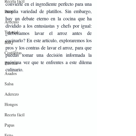
Receta fácil
convierte en el ingrediente perfecto para una 
amplia variedad de platillos. Sin embargo, 
Pizza
hay un debate eterno en la cocina que ha 
Artículo
dividido a los entusiastas y chefs por igual: 
Tutorial
¿deberíamos lavar el arroz antes de 
cocinarlo? En este artículo, exploraremos los 
BBQ
pros y los contras de lavar el arroz, para que 
Costillitas
puedas tomar una decisión informada la 
próxima vez que te enfrentes a este dilema 
Parrilla
culinario.
Asados
Salsa
Aderezo
Hongos
Receta fácil
Papas
Frito