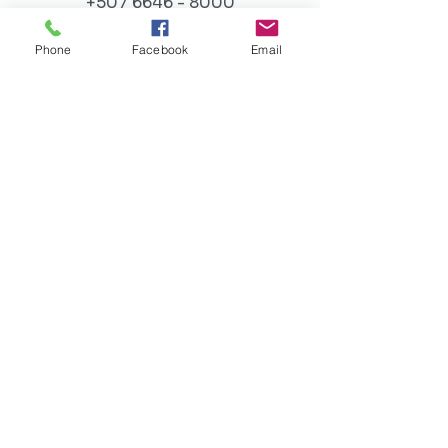
+507 6646 - 8000
Phone
Facebook
Email
Email
info@isbcazuero.com
Conecta
Recursos
Blog, noticias
Términos de Uso
Política de privacidad
Preguntas Frecuentes