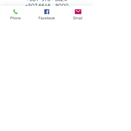
+507 6646 - 8000
Phone
Facebook
Email
Email
info@isbcazuero.com
Conecta
Recursos
Blog, noticias
Términos de Uso
Política de privacidad
Preguntas Frecuentes