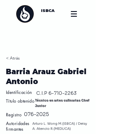
ISBCA
< Atrás
Barria Arauz Gabriel
Antonio
Identificación
C.I.P
6-710-2263
Título obtenido
Técnico en artes culinarias Chef
Junior
076-2025
Registro
Autoridades
Arturo L. Wong M.(ISBCA) / Deisy
firmantes
A. Atencio R.(MEDUCA)