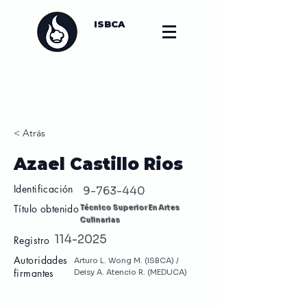
ISBCA
< Atrás
Azael Castillo Rios
Identificación
9-763-440
Título obtenido
Técnico Superior En Artes
Culinarias
114-2025
Registro
Autoridades
Arturo L. Wong M. (ISBCA) /
firmantes
Deisy A. Atencio R. (MEDUCA)