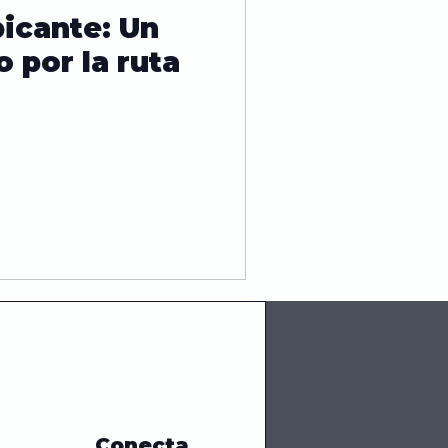
picante: Un
Tendencias
o por la ruta
Nutrición
Conecta