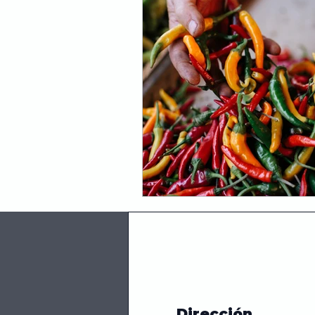
Hongos
Receta fácil
Emprendedor
Negocios
Información
Ingredient
Dirección