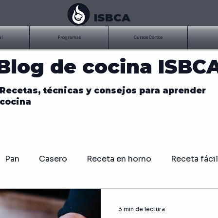
ISBCA
al
Programas
Cursos Cortos
Blog de cocina ISBC
Recetas, técnicas y consejos para aprender
cocina
Pan
Casero
Receta en horno
Receta fácil
BQ
Costillitas
Parrilla
Asados
Salsa
3 min de lectura