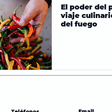
El poder del 
Papas
Frito
Ensalada
Pollo
Salud
viaje culinari
del fuego
 de alimentos
Historia de la comida
Sandwich
es
Curiosidades
Email
Teléfonos